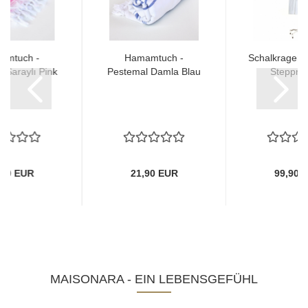
amtuch -
Hamamtuch -
Schalkragenm
 Saraylı Pink
Pestemal Damla Blau
Steppnä
,90 EUR
21,90 EUR
99,90 
MAISONARA - EIN LEBENSGEFÜHL