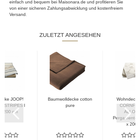
einfach und bequem bei Maisonara.de und profitieren Sie
von einer sicheren Zahlungsabwicklung und kostenfreiem
Versand.
ZULETZT ANGESEHEN
ecke JOOP!
Baumwolldecke cotton
Wohndecke
N STRIPES I
pure
CORNFL
 x 200 cm
ALLOVE
Pergament-Sa
x 200 