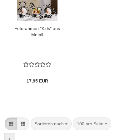
Fotorahmen "Kids" aus
Metall
17,95 EUR
Sortieren nach
pro Seite
Sortieren nach
100 pro Seite
1