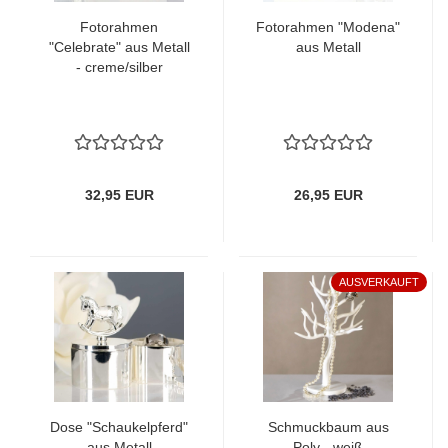
Fotorahmen
Fotorahmen "Modena"
"Celebrate" aus Metall
aus Metall
- creme/silber
32,95 EUR
26,95 EUR
AUSVERKAUFT
Dose "Schaukelpferd"
Schmuckbaum aus
aus Metall
Poly - weiß