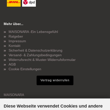
Mehr über...
MAISONARA -Ein Lebensgefühl
Ratgeber
Impressum
Kontakt
Sicherheit & Datenschutzerklärung
Versand- & Zahlungsbedingungen
Widerrufsrecht & Muster-Widerrufsformular
AGB
Cookie Einstellungen
Vertrag widerrufen
MAISONARA
Hakan Kozik
Rosmarinweg 64
Diese Webseite verwendet Cookies und andere
50859 Köln