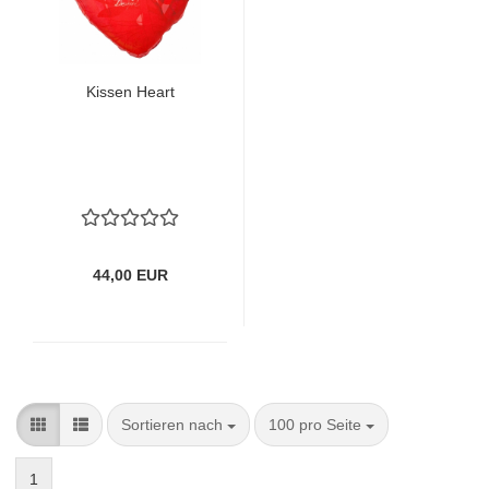
Kissen Heart
44,00 EUR
Sortieren nach
pro Seite
Sortieren nach
100 pro Seite
1