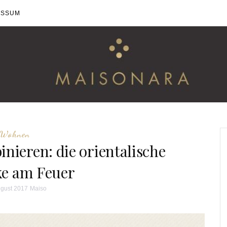
ESSUM
Wohnen
ieren: die orientalische
ke am Feuer
ugust 2017
Maiso