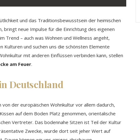
ütlichkeit und das Traditionsbewusstsein der heimischen
 bringt neue Impulse für die Einrichtung des eigenen
ll im Trend – auch was Wohnen und Wellness angeht,
en Kulturen und suchen uns die schönsten Elemente
Wohnkultur mit anderen Einflüssen verbinden kann, stellen
zecke am Feuer
.
 in Deutschland
ch von der europäischen Wohnkultur vor allem dadurch,
en Kissen auf dem Boden Platz genommen, orientalische
schen Vertreter. Das bodennahe Sitzen ist Teil der Kultur
räsentative Zwecke, wurde dort seit jeher Wert auf
t. Davon können wir uns einiges abschauen.