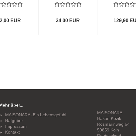
2,00 EUR
34,00 EUR
129,90 E
Mehr über...
MAISONARA
MAISONARA -Ein Lebensgefühl
Hakan Kozik
Ratgeber
Rosmarinweg 64
Impressum
50859 Köln
Kontakt
Deutschland