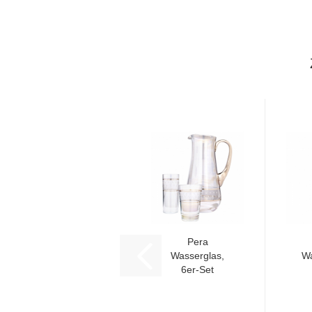
Pera
Wasserglas,
Wa
6er-Set