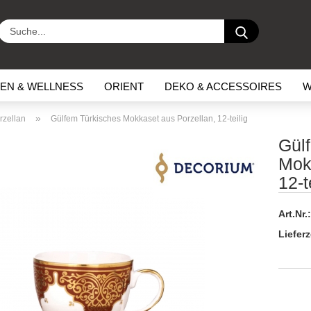
Suche...
EN & WELLNESS
ORIENT
DEKO & ACCESSOIRES
W
»
rzellan
Gülfem Türkisches Mokkaset aus Porzellan, 12-teilig
Gül
Mok
12-t
Art.Nr.:
Lieferz