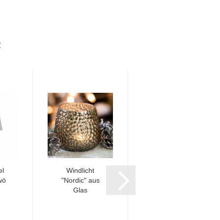
:
l
Windlicht
Schalkragenmantel
wö
"Nordic" aus
mit Steppnähten
Glas