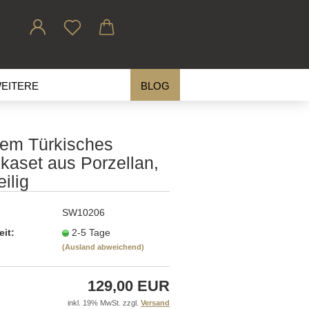
EITERE
BLOG
fem Türkisches
kaset aus Porzellan,
eilig
SW10206
eit:
2-5 Tage
(Ausland abweichend)
129,00 EUR
inkl. 19% MwSt. zzgl.
Versand