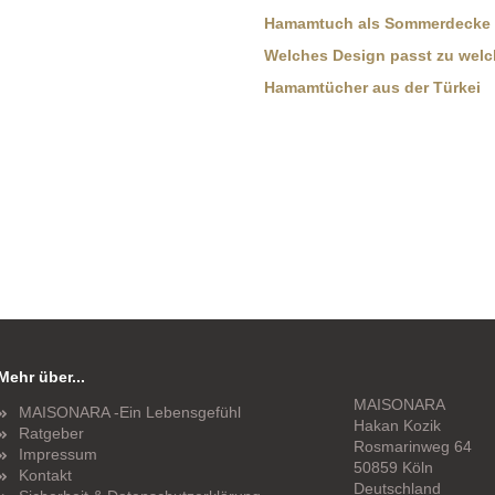
Hamamtuch als Sommerdecke
Welches Design passt zu wel
Hamamtücher aus der Türkei
Mehr über...
MAISONARA
MAISONARA -Ein Lebensgefühl
Hakan Kozik
Ratgeber
Rosmarinweg 64
Impressum
50859 Köln
Kontakt
Deutschland