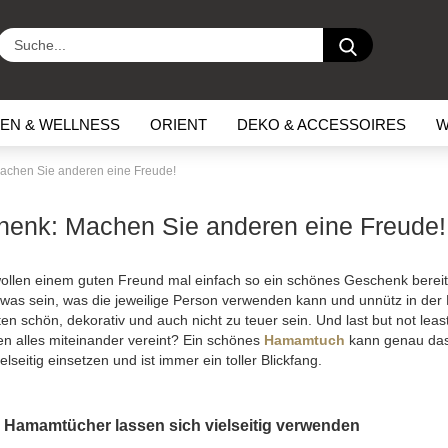
Suche...
EN & WELLNESS
ORIENT
DEKO & ACCESSOIRES
W
chen Sie anderen eine Freude!
enk: Machen Sie anderen eine Freude!
wollen einem guten Freund mal einfach so ein schönes Geschenk berei
was sein, was die jeweilige Person verwenden kann und unnütz in der E
schön, dekorativ und auch nicht zu teuer sein. Und last but not least: 
n alles miteinander vereint? Ein schönes
Hamamtuch
kann genau das 
lseitig einsetzen und ist immer ein toller Blickfang.
Hamamtücher lassen sich vielseitig verwenden