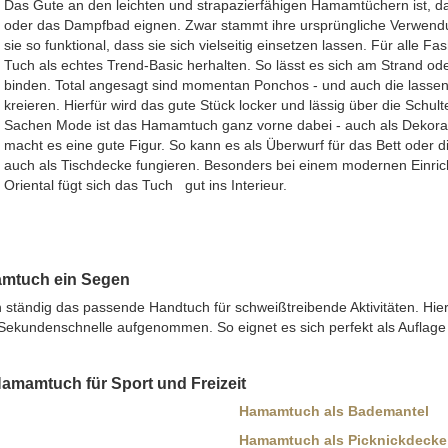
Das Gute an den leichten und strapazierfähigen Hamamtüchern ist, das
oder das Dampfbad eignen. Zwar stammt ihre ursprüngliche Verwendu
sie so funktional, dass sie sich vielseitig einsetzen lassen. Für alle F
Tuch als echtes Trend-Basic herhalten. So lässt es sich am Strand o
binden. Total angesagt sind momentan Ponchos - und auch die lass
kreieren. Hierfür wird das gute Stück locker und lässig über die Schult
Sachen Mode ist das Hamamtuch ganz vorne dabei - auch als Dekora
macht es eine gute Figur. So kann es als Überwurf für das Bett oder
auch als Tischdecke fungieren. Besonders bei einem modernen Einric
Oriental fügt sich das Tuch gut ins Interieur.
amtuch ein Segen
ständig das passende Handtuch für schweißtreibende Aktivitäten. Hier
in Sekundenschnelle aufgenommen. So eignet es sich perfekt als Auflag
amamtuch für Sport und Freizeit
Hamamtuch als Bademantel
Hamamtuch als Picknickdecke