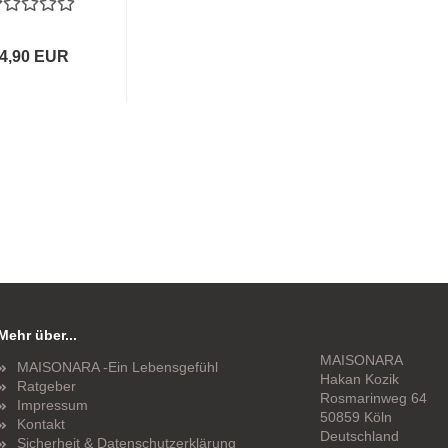
4,90 EUR
Mehr über...
MAISONARA
MAISONARA -Ein Lebensgefühl
Hakan Kozik
Ratgeber
Rosmarinweg 64
Impressum
50859 Köln
Kontakt
Deutschland
Sicherheit & Datenschutzerklärung