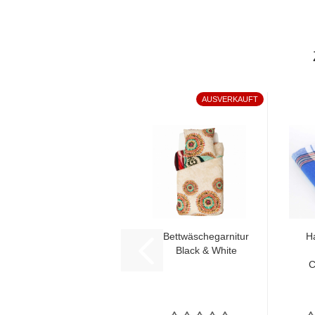
AUSVERKAUFT
Bettwäschegarnitur
H
Black & White
C