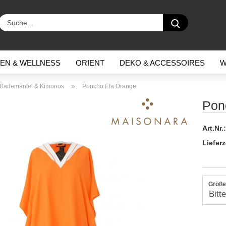
Suche...
EN & WELLNESS
ORIENT
DEKO & ACCESSOIRES
W
»
Bademäntel & Kimonos
Poncho Ela Orange
Pon
Art.Nr.:
Lieferz
Größe