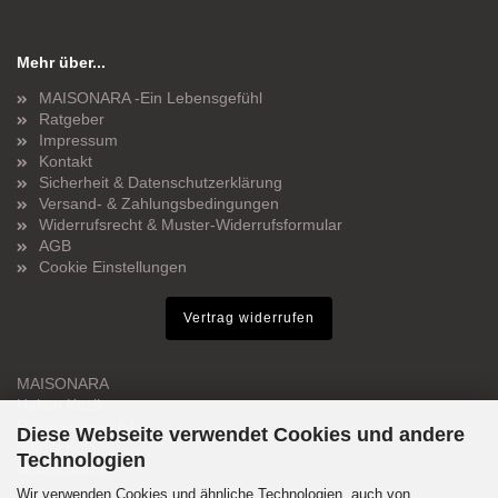
Mehr über...
MAISONARA -Ein Lebensgefühl
Ratgeber
Impressum
Kontakt
Sicherheit & Datenschutzerklärung
Versand- & Zahlungsbedingungen
Widerrufsrecht & Muster-Widerrufsformular
AGB
Cookie Einstellungen
Vertrag widerrufen
MAISONARA
Hakan Kozik
Rosmarinweg 64
Diese Webseite verwendet Cookies und andere
50859 Köln
Technologien
Deutschland
Wir verwenden Cookies und ähnliche Technologien, auch von