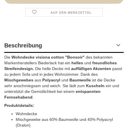
AUF DEN MERKZETTEL
Beschreibung
Die
Wohndecke visiona cotton "Bonsoir"
des bekannten
Markenherstellers Biederlack hat ein
helles
und
freundliches
Streifendesign.
Die helle Decke mit
auff
ä
lligen Akzenten
passt
zu jedem Sofa und in jedes Wohnzimmer. Dank des
Mischgewebes
aus
Polyacryl
und
Baumwolle
ist die Decke
sehr anschmiegsam und weich. Sie lädt zum
Kuscheln
ein und
unterstützt die Gemütlichkeit bei einem
entspannten
Fernsehabend
.
Produktdetails:
Wohndecke
Mischgewebe aus 60% Baumwolle und 40% Polyacryl
(Dralon)