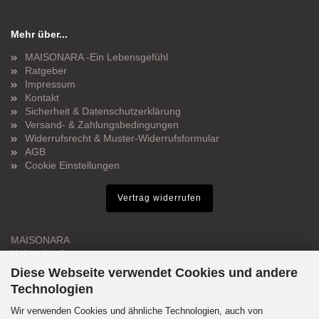
Mehr über...
MAISONARA -Ein Lebensgefühl
Ratgeber
Impressum
Kontakt
Sicherheit & Datenschutzerklärung
Versand- & Zahlungsbedingungen
Widerrufsrecht & Muster-Widerrufsformular
AGB
Cookie Einstellungen
Vertrag widerrufen
MAISONARA
Hakan Kozik
Rosmarinweg 64
Diese Webseite verwendet Cookies und andere
50859 Köln
Technologien
Deutschland
Wir verwenden Cookies und ähnliche Technologien, auch von